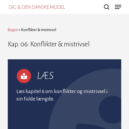
Menu
Skip
search
to
main
Bogen
>
Konflikter & mistrivsel
content
Kap. 06: Konflikter & mistrivsel
LÆS
Læs kapitel 6 om konflikter og mistrivsel i
sin fulde længde.