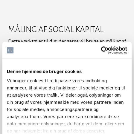
Skip
to
main
MÅLING AF SOCIAL KAPITAL
content
Dette værktøj er til dig, der gerne vil bruge en måling af
den sociale kapital som indgang til at arbejde med
trivsel og psykisk arbejdsmiljø.
Denne hjemmeside bruger cookies
Social kapital er en måling, der bruges til at sige noget
Vi bruger cookies til at tilpasse vores indhold og
annoncer, til at vise dig funktioner til sociale medier og til
om, hvor godt arbejdspladsen som samlet enhed løfter
at analysere vores trafik. Vi deler også oplysninger om
sine kerneopgaver. Det sker ved at måle på 3 faktorer;
din brug af vores hjemmeside med vores partnere inden
for sociale medier, annonceringspartnere og
Tillid
analysepartnere. Vores partnere kan kombinere disse
data med andre oplysninger, du har givet dem, eller som
Retfærdighed
de har indsamlet fra din brug af deres tjenester.